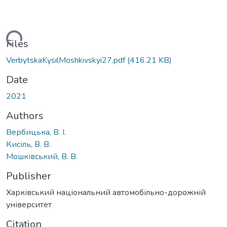
Loading...
Files
VerbytskaKysilMoshkivskyi27.pdf
(416.21 KB)
Date
2021
Authors
Вербицька, В. І.
Кисіль, В. В.
Мошківський, В. В.
Publisher
Харківський національний автомобільно-дорожній
університет
Citation