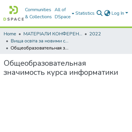
Communities
All of
Statistics
Log In
& Collections
DSpace
Home
МАТЕРІАЛИ КОНФЕРЕНЦІЙ
2022
Вища освіта за новими стандартами : виклики у контексті діджіталізації та інтеграції в міжнародний освітній простір
Общеобразовательная значимость курса информатики
Общеобразовательная
значимость курса информатики
Loading...