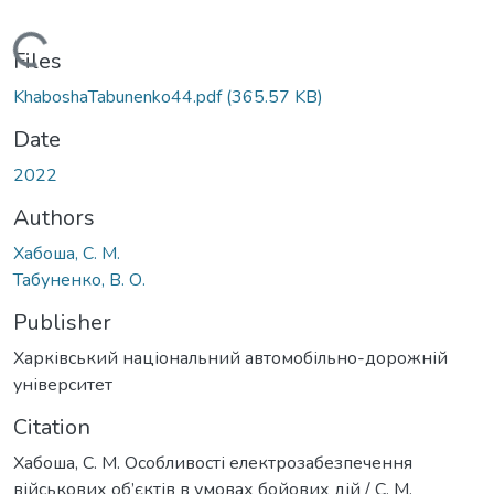
Loading...
Files
KhaboshaTabunenko44.pdf
(365.57 KB)
Date
2022
Authors
Хабоша, С. М.
Табуненко, В. О.
Publisher
Харківський національний автомобільно-дорожній
університет
Citation
Хабоша, С. М. Особливості електрозабезпечення
військових об’єктів в умовах бойових дій / С. М.