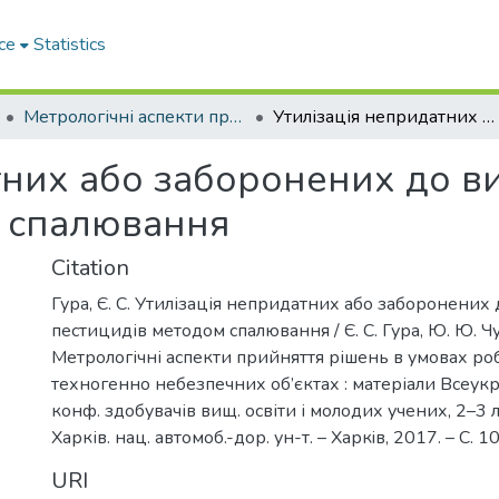
ce
Statistics
Метрологічні аспекти прийняття рішень в умовах роботи на техногенно небезпечних об’єктах
Утилізація непридатних або заборонених до використання пестицидів методом спалювання
тних або заборонених до в
м спалювання
Citation
Гура, Є. С. Утилізація непридатних або заборонених
пестицидів методом спалювання / Є. С. Гура, Ю. Ю. Ч
Метрологічні аспекти прийняття рішень в умовах ро
техногенно небезпечних об’єктах : матеріали Всеукр.
конф. здобувачів вищ. освіти і молодих учених, 2–3 л
Харків. нац. автомоб.-дор. ун-т. – Харкiв, 2017. – С. 
URI