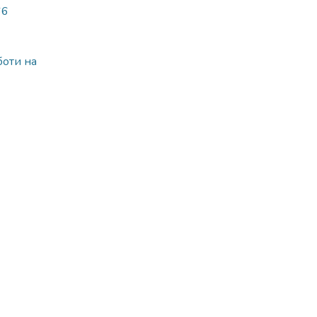
66
боти на