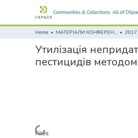
Communities & Collections
All of DSpa
Home
МАТЕРІАЛИ КОНФЕРЕНЦІЙ
2017
Утилізація неприда
пестицидів методо
Loading...
Files