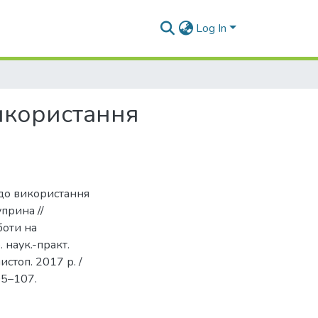
Log In
икористання
 до використання
уприна //
боти на
 наук.-практ.
истоп. 2017 р. /
105–107.