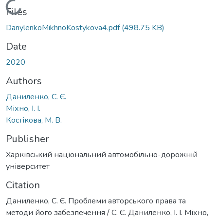
Loading...
Files
DanylenkoMikhnoKostykova4.pdf
(498.75 KB)
Date
2020
Authors
Даниленко, С. Є.
Міхно, І. І.
Костікова, М. В.
Publisher
Харківський національний автомобільно-дорожній
університет
Citation
Даниленко, С. Є. Проблеми авторського права та
методи його забезпечення / С. Є. Даниленко, І. І. Міхно,