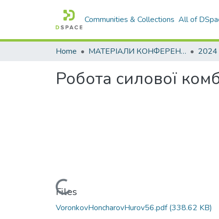
Communities & Collections
All of DSpa
Home
МАТЕРІАЛИ КОНФЕРЕНЦІЙ
2024
Робота силової ком
Loading...
Files
VoronkovHoncharovHurov56.pdf
(338.62 KB)