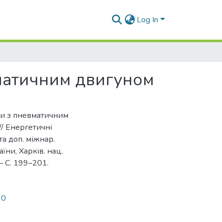
Log In
вматичним двигуном
вки з пневматичним
 // Енергетичні
та доп. міжнар.
аїни, Харків. нац.
 – С. 199–201.
60