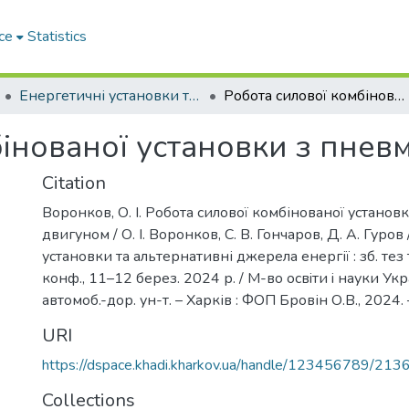
ce
Statistics
Енергетичні установки та альтернативні джерела енергії
Робота силової комбінованої установки з пневматичним двигуном
бінованої установки з пне
Citation
Воронков, О. І. Робота силової комбінованої устано
двигуном / О. І. Воронков, С. В. Гончаров, Д. А. Гуров
установки та альтернативні джерела енергії : зб. тез 
конф., 11–12 берез. 2024 р. / М-во освiти i науки Укр
автомоб.-дор. ун-т. – Харків : ФОП Бровін О.В., 2024.
URI
https://dspace.khadi.kharkov.ua/handle/123456789/213
Collections