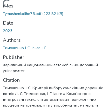
Loading...
Files
TymoshenkoIlhe75.pdf
(223.82 KB)
Date
2023
Authors
Тимошенко І. С. Ільге І. Г.
Publisher
Харківський національний автомобільно-дорожній
університет
Citation
Тимошенко, І. С. Критерії вибору самохідних дорожніх
котків / І. С. Тимошенко, І. Г. Ільге // Комп’ютерно-
інтегровані технології автоматизації технологічних
процесів на транспорті та у виробництві : матеріали