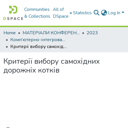
Communities
All of
Statistics
Log In
& Collections
DSpace
Home
МАТЕРІАЛИ КОНФЕРЕНЦІЙ
2023
Комп’ютерно-інтегровані технології автоматизації технологічних процесів на транспорті та у виробництві
Критерії вибору самохідних дорожніх котків
Критерії вибору самохідних
дорожніх котків