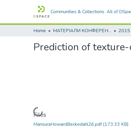
Communities & Collections
All of DSpa
Home
МАТЕРІАЛИ КОНФЕРЕНЦІЙ
2015
Prediction of texture
Loading...
Files
MansuraHowardBeckedahl26.pdf
(173.33 KB)