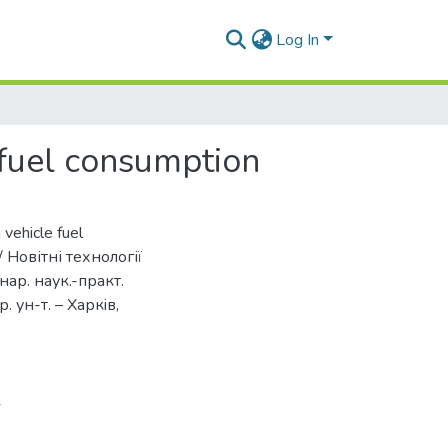
Log In
 fuel consumption
vehicle fuel
// Новітні технології
нар. наук.-практ.
. ун-т. – Харкiв,
2