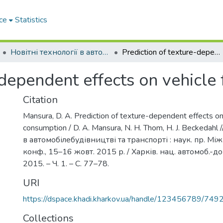
ce
Statistics
Новітні технології в автомобілебудівництві та транспорті. Частина І
Prediction of texture-dependent effects on vehicle fuel consumption
-dependent effects on vehicle
Citation
Mansura, D. A. Prediction of texture-dependent effects on 
consumption / D. A. Mansura, N. H. Thom, H. J. Beckedahl 
в автомобілебудівництві та транспорті : наук. пр. Між
конф., 15–16 жовт. 2015 р. / Харків. нац. автомоб.-дор
2015. – Ч. 1. – С. 77–78.
URI
https://dspace.khadi.kharkov.ua/handle/123456789/749
Collections