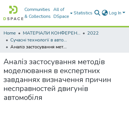
Communities
All of
Statistics
Log In
& Collections
DSpace
Home
МАТЕРІАЛИ КОНФЕРЕНЦІЙ
2022
Сучасні технології в автомобілебудуванні, транспорті та при підготовці фахівців
Аналіз застосування методів моделювання в експертних завданнях визначення причин несправностей двигунів автомобіля
Аналіз застосування методів
моделювання в експертних
завданнях визначення причин
несправностей двигунів
автомобіля