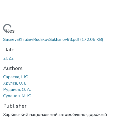
Loading...
Files
SaraievaKhrulievRudakovSukhanov68.pdf
(172.05 KB)
Date
2022
Authors
Сараєва, І. Ю.
Хрулєв, О. Е.
Рудаков, О. А.
Суханов, М. Ю.
Publisher
Харківський національний автомобільно-дорожній