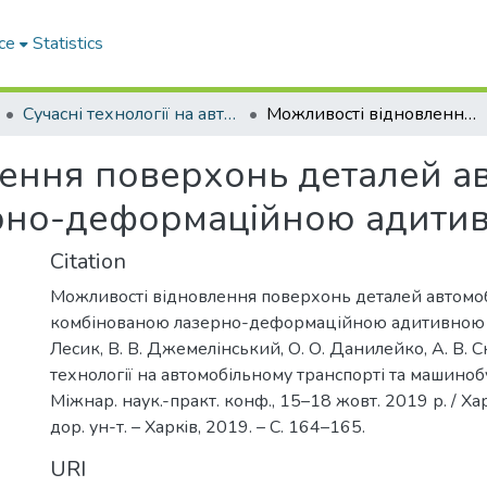
ce
Statistics
Сучасні технології на автомобільному транспорті та машинобудуванні
Можливості відновлення поверхонь деталей автомобілів комбінованою лазерно-деформаційною адитивною технологією
ення поверхонь деталей ав
рно-деформаційною адитив
Citation
Можливості відновлення поверхонь деталей автомоб
комбінованою лазерно-деформаційною адитивною те
Лесик, В. В. Джемелінський, О. О. Данилейко, А. В. Ск
технології на автомобільному транспорті та машинобу
Міжнар. наук.-практ. конф., 15–18 жовт. 2019 р. / Хар
дор. ун-т. – Харкiв, 2019. – С. 164–165.
URI