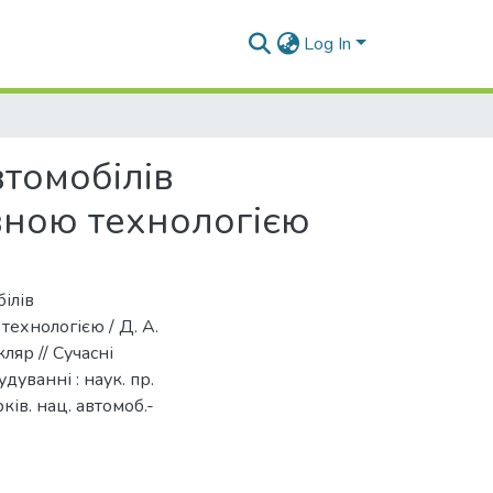
Log In
томобілів
ною технологією
ілів
хнологією / Д. А.
ляр // Сучасні
дуванні : наук. пр.
ків. нац. автомоб.-