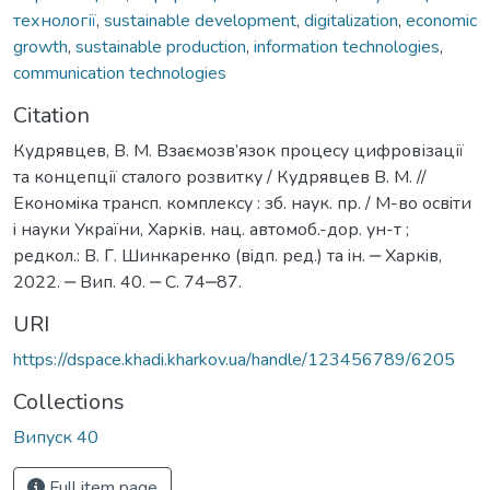
технології
,
sustainable development
,
digitalization
,
economic
growth
,
sustainable production
,
information technologies
,
communication technologies
Citation
Кудрявцев, В. М. Взаємозв’язок процесу цифровізації
та концепції сталого розвитку / Кудрявцев В. М. //
Економiка трансп. комплексу : зб. наук. пр. / М-во освiти
i науки України, Харків. нац. автомоб.-дор. ун-т ;
редкол.: В. Г. Шинкаренко (вiдп. ред.) та iн. ‒ Харкiв,
2022. ‒ Вип. 40. ‒ С. 74‒87.
URI
https://dspace.khadi.kharkov.ua/handle/123456789/6205
Collections
Випуск 40
Full item page