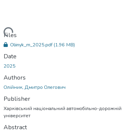
oading...
Files
Oliinyk_m_2025.pdf
(1.96 MB)
Date
2025
Authors
Олійник, Дмитро Олегович
Publisher
Харківський національний автомобільно-дорожній
університет
Abstract