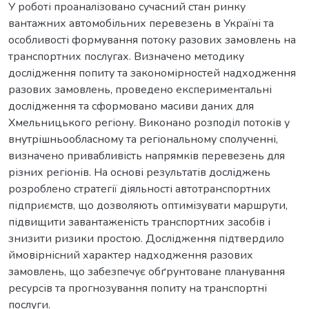
У роботі проаналізовано сучасний стан ринку
вантажних автомобільних перевезень в Україні та
особливості формування потоку разових замовлень на
транспортних послугах. Визначено методику
дослідження попиту та закономірностей надходження
разових замовлень, проведено експериментальні
дослідження та сформовано масиви даних для
Хмельницького регіону. Виконано розподіл потоків у
внутрішньообласному та регіональному сполученні,
визначено привабливість напрямків перевезень для
різних регіонів. На основі результатів досліджень
розроблено стратегії діяльності автотранспортних
підприємств, що дозволяють оптимізувати маршрути,
підвищити завантаженість транспортних засобів і
знизити ризики простою. Дослідження підтвердило
ймовірнісний характер надходження разових
замовлень, що забезпечує обґрунтоване планування
ресурсів та прогнозування попиту на транспортні
послуги.