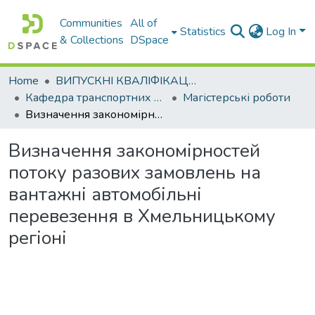
Communities
All of
Statistics
Log In
& Collections
DSpace
Home
ВИПУСКНІ КВАЛІФІКАЦІЙНІ РОБОТИ
Кафедра транспортних систем і логістики
Магістерські роботи
Визначення закономірностей потоку разових замовлень на вантажні автомобільні перевезення в Хмельницькому регіоні
Визначення закономірностей
потоку разових замовлень на
вантажні автомобільні
перевезення в Хмельницькому
регіоні