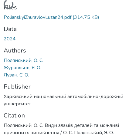
Loading...
Files
PolianskyiZhuravlovLuzan24.pdf
(314.75 KB)
Date
2024
Authors
Полянський, О. С.
Журавльов, Я. О.
Лузан, С. О.
Publisher
Харківський національний автомобільно-дорожній
університет
Citation
Полянський, О. С. Види зламів деталей та можливі
причини їх виникнення / О. С. Полянський, Я. О.