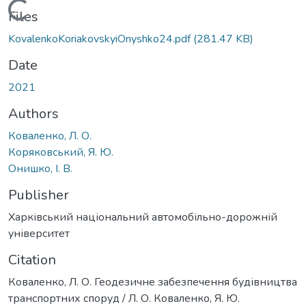
Loading...
Files
KovalenkoKoriakovskyiOnyshko24.pdf
(281.47 KB)
Date
2021
Authors
Коваленко, Л. О.
Коряковський, Я. Ю.
Онишко, І. В.
Publisher
Харківський національний автомобільно-дорожній
університет
Citation
Коваленко, Л. О. Геодезичне забезпечення будівництва
транспортних споруд / Л. О. Коваленко, Я. Ю.