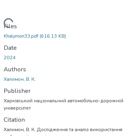
Loading...
Files
Khalymon33.pdf
(616.13 KB)
Date
2024
Authors
Халимон, В. К.
Publisher
Харківський національний автомобільно-дорожній
університет
Citation
Халимон, В. К. Дослідження та аналіз використання