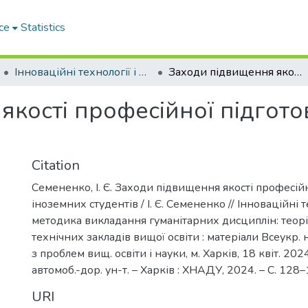
ce
Statistics
Інноваційні технології і методика викладання гуманітарних дисциплін: теорія і практика технічних закладів вищої освіти
Заходи підвищення якості професійної підготовки іноземних студентів
якості професійної підгото
Citation
Семененко, І. Є. Заходи підвищення якості професій
іноземних студентів / І. Є. Семененко // Інноваційні т
методика викладання гуманітарних дисциплін: теорі
технічних закладів вищої освіти : матеріали Всеукр. 
з проблем вищ. освіти і науки, м. Харків, 18 квіт. 2024
автомоб.-дор. ун-т. – Харків : ХНАДУ, 2024. – C. 128–
URI