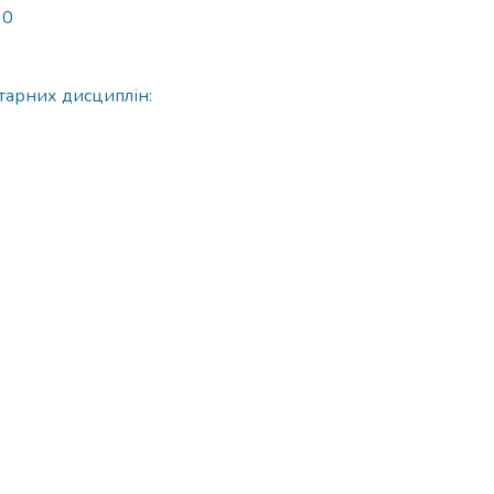
30
ітарних дисциплін: