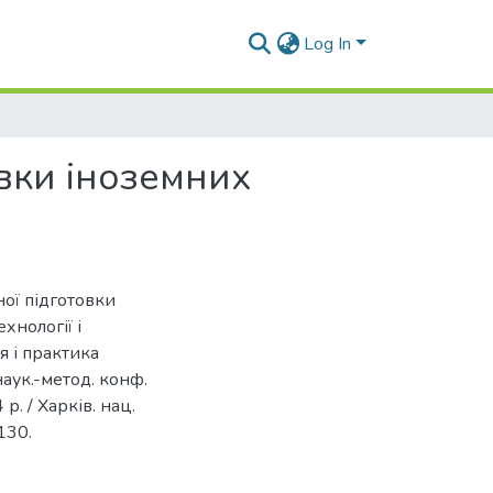
Log In
вки іноземних
ної підготовки
ехнології і
я і практика
наук.-метод. конф.
 р. / Харків. нац.
130.