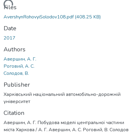
Loading...
Files
AvershynRohovyiSolodov108.pdf
(408.25 KB)
Date
2017
Authors
Авершин, А. Г.
Роговий, А. С.
Солодов, В.
Publisher
Харківський національний автомобільно-дорожній
університет
Citation
Авершин, А. Г. Побудова моделі центральної частини
міста Харкова / А. Г. Авершин, А. С. Роговий, В. Солодов