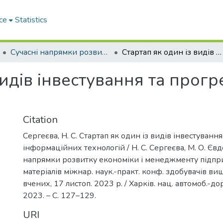
ce
Statistics
Сучасні напрямки розвитку економіки і менеджменту підприємств України
Стартап як один із видів інвестування та прогресу інформаційних технологій
видів інвестування та прог
Citation
Сергеєва, Н. С. Стартап як один із видів інвестування
інформаційних технологій / Н. С. Сергеєва, М. О. Євд
напрямки розвитку економіки і менеджменту підприє
матеріалів міжнар. наук.-практ. конф. здобувачів вищ
вчених, 17 листоп. 2023 р. / Харків. нац. автомоб.-дор.
2023. – С. 127–129.
URI