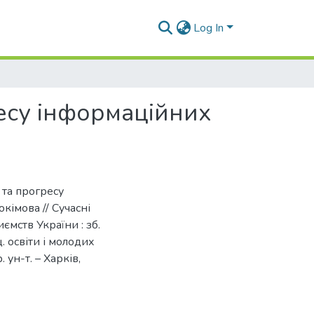
Log In
ресу інформаційних
 та прогресу
окімова // Сучасні
мств України : зб.
. освіти і молодих
 ун-т. – Харків,