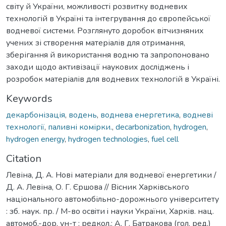
світу й України, можливості розвитку водневих
технологій в Україні та інтегрування до європейської
водневої системи. Розглянуто доробок вітчизняних
учених зі створення матеріалів для отримання,
зберігання й використання водню та запропоновано
заходи щодо активізації наукових досліджень і
розробок матеріалів для водневих технологій в Україні.
Keywords
декарбонізація
,
водень
,
воднева енергетика
,
водневі
технології
,
паливні комірки.
,
decarbonization
,
hydrogen
,
hydrogen energy
,
hydrogen technologies
,
fuel cell
Citation
Левіна, Д. А. Нові матеріали для водневої енергетики /
Д. А. Левіна, О. Г. Єршова // Вісник Харківського
національного автомобільно-дорожнього університету
: зб. наук. пр. / М-во освiти i науки України, Харків. нац.
автомоб.-дор. ун-т ; редкол.: А. Г. Батракова (гол. ред.)