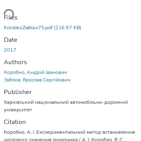
ding...
Files
KorobkoZiablov75.pdf
(216.97 KB)
Date
2017
Authors
Коробко, Андрій Іванович
Зяблов, Ярослав Сергійович
Publisher
Харківський національний автомобільно-дорожній
університет
Citation
Коробко, А. І. Експериментальний метод встановлення
числового значення показника / А. І. Коробко, Я. С.