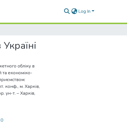
Log In
 Україні
етного обліку в
й та економіко-
приємством:
. конф., м. Харків,
р. ун-т. – Харків,
20