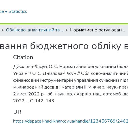
ce
Statistics
Обліково-аналітичний та економіко-фінансовий інструментарій управління сучасним підприємством: міжнародний досвід
Нормативне регулювання бюджетного обліку в Україні
ання бюджетного обліку в
Citation
Джалова-Фісун, О. С. Нормативне регулювання бюдж
Україні / О. С. Джалова-Фісун // Обліково-аналітични
фінансовий інструментарій управління сучасним під
міжнародний досвід : матеріали ІІ Міжнар. наук.-практ
2 лист. 2022 р. : зб. наук. пр. / Харків. нац. автомоб.-до
2022. – С. 142–143.
URI
https://dspace.khadi.kharkov.ua/handle/123456789/246