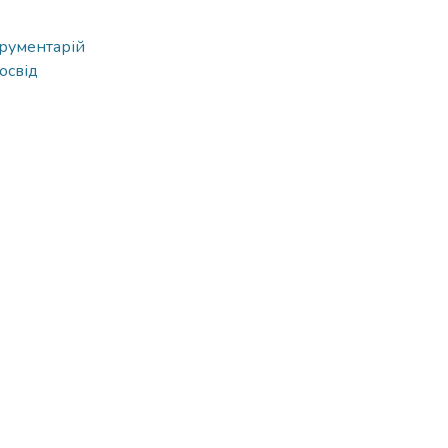
трументарій
освід