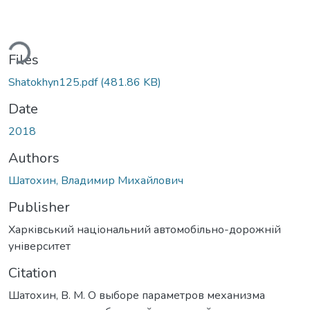
ding...
Files
Shatokhyn125.pdf
(481.86 KB)
Date
2018
Authors
Шатохин, Владимир Михайлович
Publisher
Харківський національний автомобільно-дорожній
університет
Citation
Шатохин, В. М. О выборе параметров механизма