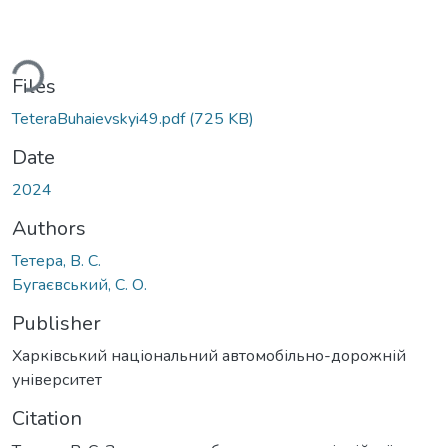
ding...
Files
TeteraBuhaievskyi49.pdf
(725 KB)
Date
2024
Authors
Тетера, В. С.
Бугаєвський, С. О.
Publisher
Харківський національний автомобільно-дорожній
університет
Citation