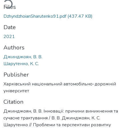
ding...
Files
DzhyndzhoianSharutenko91.pdf
(437.47 KB)
Date
2021
Authors
Джинджоян, В. В.
Шарутенко, К. С.
Publisher
Харківський національний автомобільно-дорожній
університет
Citation
Джинджоян, В. В. Інновації: причини виникнення та
сучасне трактування / В. В. Джинджоян, К. С.
Шарутенко // Проблеми та перспективи розвитку