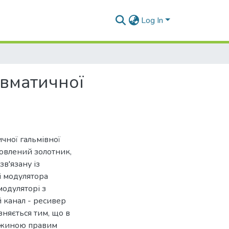
Log In
вматичної
ної гальмівної
новлений золотник,
зв'язану із
і модулятора
модуляторі з
 канал - ресивер
зняється тим, що в
ружиною правим