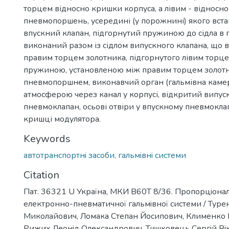
торцем відносно кришки корпуса, а лівим - відносно 
пневмопоршень, усередині (у порожнині) якого вст
впускний клапан, підгорнутий пружиною до сідла в
виконаний разом із сідлом випускного клапана, що в
правим торцем золотника, підгорнутого лівим торце
пружиною, установленою між правим торцем золотн
пневмопоршнем, виконавчий орган (гальмівна камер
атмосферою через канал у корпусі, відкритий випу
пневмоклапан, осьові отвіри у впускному пневмоклап
кришці модулятора.
Keywords
автотранспортнi засоби, гальмiвнi системи
Citation
Пат. 36321 U Україна, МКИ B60T 8/36. Пропорцiона
електронно-пневматичної гальмiвної системи / Туре
Миколайович, Ломака Степан Йосипович, Клименко В
Рижих Леонiд Олександрович, Тишковець Сергiй Вi