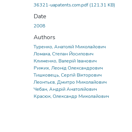
36321-uapatents.com.pdf
(121.31 KB)
Date
2008
Authors
Туренко, Анатолiй Миколайович
Ломака, Степан Йосипович
Клименко, Валерiй Iванович
Рижих, Леонiд Олександрович
Тишковець, Сергiй Вiкторович
Леонтьєв, Дмитро Миколайович
Чебан, Андрiй Анатолiйович
Красюк, Олександр Миколайович