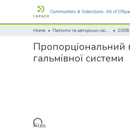
Communities & Collections
All of DSpa
Home
Патенти та авторські свідоцтва
2008
Пропорцiональний 
гальмiвної системи
Loading...
Files