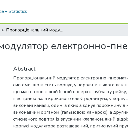
ce
Statistics
Пропорцiональний модулятор електронно-пневматичної гальмiвної системи
модулятор електронно-пне
Abstract
Пропорціональний модулятор електронно-пневматич
системи, що містить корпус, у порожнині якого вста
що має на зовнішній бічній поверхні зубчасту рейку, 
шестірнею вала крокового електродвигуна, у корпус
виконані канали, один із яких з'єднує порожнину в 
виконавчим органом (гальмовою камерою), а другий
стисненого повітря із впускним клапаном, який відрі
корпусі модулятора розташований, притиснутий п