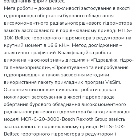
обладнання фірми Belltec.
Мета роботи – доказ можливості застосування в якості
гідропривода обертання бурового обладнання
високомоментного радіальнопоршневого гідромотора
замість застосованого в порівнюваному приводі HTLS-
10K-Belltec героторного гідромотора з редуктором на
крутний момент в 16,6 кН.м. Метод дослідження –
аналітично-графічний. Кваліфікаційна робота
виконана на основі знань дисциплін «Гідравліка, гідро-
та пневмоприводи», «Проектування та випробування
гідроприводів», а також засвоєння методики
використання пакету прикладних програм VisSim.
Основним висновком виконаної роботи є доказ
можливості застосування в якості гідропривода
обертання бурового обладнання високомоментного
радіальнопоршневого гідромотора багатоциклової дії
моделі MCR-C-20-3000-Bosch Rexroth Group замість
застосованого в порівнюваному приводі HTLS-10K-
Belltec героторного гідромотора з редуктором і