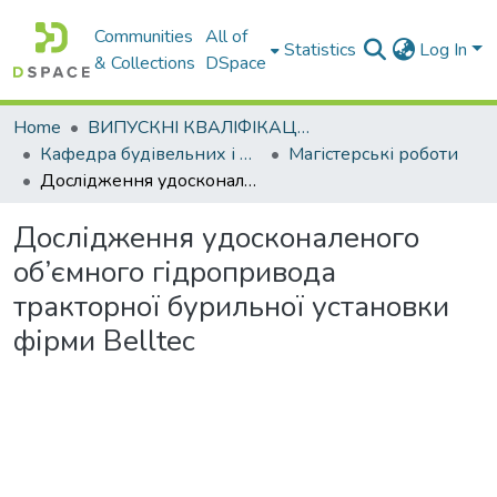
Communities
All of
Statistics
Log In
& Collections
DSpace
Home
ВИПУСКНІ КВАЛІФІКАЦІЙНІ РОБОТИ
Кафедра будівельних і дорожніх машин
Магістерські роботи
Дослідження удосконаленого об’ємного гідропривода тракторної бурильної установки фірми Belltec
Дослідження удосконаленого
об’ємного гідропривода
тракторної бурильної установки
фірми Belltec