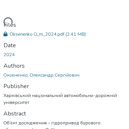
ding...
Files
Oksenenko O_m_2024.pdf
(2.41 MB)
Date
2024
Authors
Оксененко, Олександр Сергійович
Publisher
Харківський національний автомобільно-дорожній
університет
Abstract
Об’єкт дослідження – гідропривод бурового