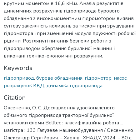
крутним моментом в 16,6 кН.м. Аналіз результатів
динамічних розрахунків гідропривода бурового
обладнання з високомоментним гідромотором виявив
суттєву залежність коливань за тиском при зрушуванні
гідромотора і при зменшенні модуля пружності робочої
рідини. Розглянуті питання безпеки роботи з
гідроприводом обертання бурильної машини і
виконані техніко-економічні розрахунки.
Keywords
гідропривод
,
бурове обладнання
,
гідромотор
,
насос
,
розрахунок ККД
,
динаміка гідропривода
Citation
Оксененко, О. С. Дослідження удосконаленого
об’ємного гідропривода тракторної бурильної
установки фірми Belltec : класифікаційна робота ...
магістра : 133 Галузеве машинобудування / Оксененко
Олександр Сергійович. – Харків : ХНАДУ, 2024. – 80 с.