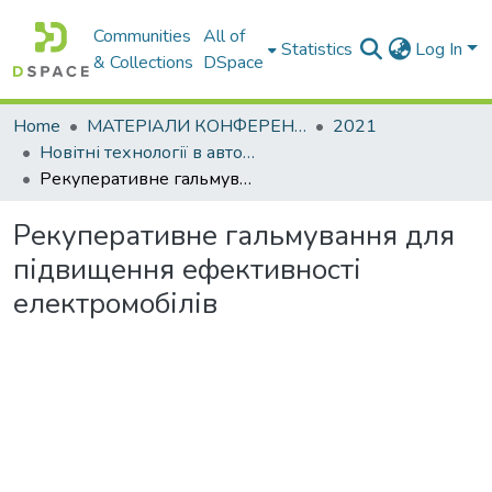
Communities
All of
Statistics
Log In
& Collections
DSpace
Home
МАТЕРІАЛИ КОНФЕРЕНЦІЙ
2021
Новітні технології в автомобілебудуванні, транспорті та при підготовці фахівців
Рекуперативне гальмування для підвищення ефективності електромобілів
Рекуперативне гальмування для
підвищення ефективності
електромобілів