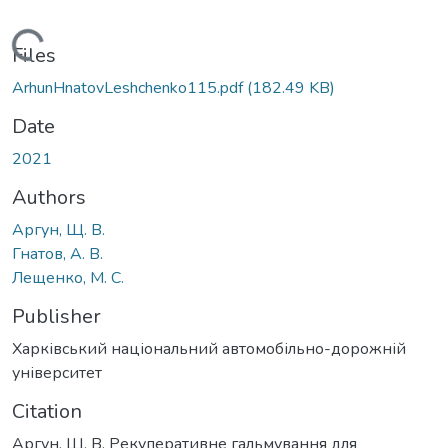
Loading...
Files
ArhunHnatovLeshchenko115.pdf
(182.49 KB)
Date
2021
Authors
Аргун, Щ. В.
Гнатов, А. В.
Лещенко, М. С.
Publisher
Харківський національний автомобільно-дорожній
університет
Citation
Аргун, Щ. В. Рекуперативне гальмування для