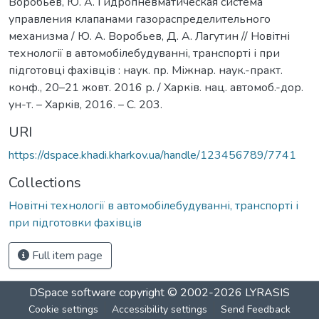
Воробьев, Ю. А. Гидропневматическая система
управления клапанами газораспределительного
механизма / Ю. А. Воробьев, Д. А. Лагутин // Новітні
технології в автомобілебудуванні, транспорті і при
підготовці фахівців : наук. пр. Міжнар. наук.-практ.
конф., 20–21 жовт. 2016 р. / Харків. нац. автомоб.-дор.
ун-т. – Харкiв, 2016. – С. 203.
URI
https://dspace.khadi.kharkov.ua/handle/123456789/7741
Collections
Новітні технології в автомобілебудуванні, транспорті і
при підготовки фахівців
Full item page
DSpace software
copyright © 2002-2026
LYRASIS
Cookie settings
Accessibility settings
Send Feedback