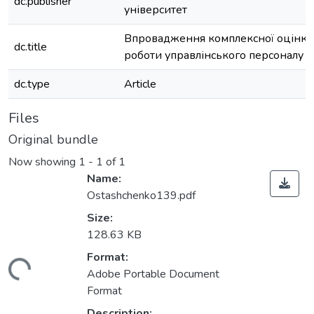
dc.publisher
університет
Впровадження комплексної оцінки
dc.title
роботи управлінського персоналу
dc.type
Article
Files
Original bundle
Now showing
1 - 1 of 1
Name:
Ostashchenko139.pdf
Size:
128.63 KB
Format:
Loading...
Adobe Portable Document
Format
Description: