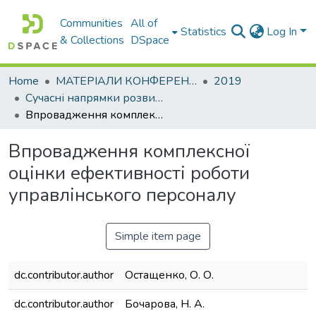
Communities
All of
Statistics
Log In
& Collections
DSpace
Home
МАТЕРІАЛИ КОНФЕРЕНЦІЙ
2019
Сучасні напрямки розвитку економіки і менеджменту на підприємствах України
Впровадження комплексної оцінки ефективності роботи управлінського персоналу
Впровадження комплексної
оцінки ефективності роботи
управлінського персоналу
Simple item page
dc.contributor.author
Остащенко, О. О.
dc.contributor.author
Бочарова, Н. А.