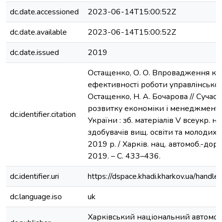
dc.date.accessioned
2023-06-14T15:00:52Z
dc.date.available
2023-06-14T15:00:52Z
dc.date.issued
2019
Остащенко, О. О. Впровадження ко
ефективності роботи управлінського
Остащенко, Н. А. Бочарова // Сучас
розвитку економіки і менеджменту
dc.identifier.citation
України : зб. матеріалів V всеукр. н
здобувачів вищ. освіти та молодих 
2019 р. / Харків. нац. автомоб.-дор. 
2019. – С. 433–436.
dc.identifier.uri
https://dspace.khadi.kharkov.ua/han
dc.language.iso
uk
Харківський національний автомо