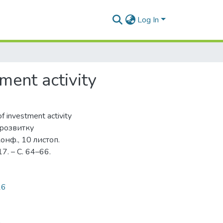
Log In
ment activity
of investment activity
 розвитку
онф., 10 листоп.
17. – С. 64–66.
16
а