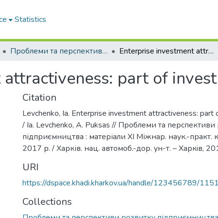
ce
Statistics
Проблеми та перспективи розвитку підприємництва
Еnterprise investment attractiveness: part of investment activity
attractiveness: part of invest
Citation
Levchenko, Ia. Еnterprise investment attractiveness: part 
/ Ia. Levchenko, A. Puksas // Проблеми та перспективи
підприємництва : матеріали ХІ Міжнар. наук.-практ. к
2017 р. / Харків. нац. автомоб.-дор. ун-т. – Харкiв, 20
URI
https://dspace.khadi.kharkov.ua/handle/123456789/115
Collections
Проблеми та перспективи розвитку підприємництв