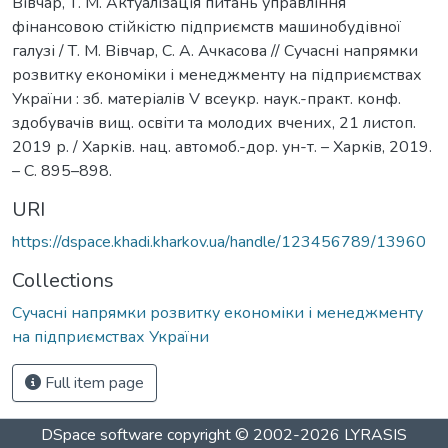
Вівчар, Т. М. Актуалізація питань управління
фінансовою стійкістю підприємств машинобудівної
галузі / Т. М. Вівчар, С. А. Ачкасова // Сучасні напрямки
розвитку економіки і менеджменту на підприємствах
України : зб. матеріалів V всеукр. наук.-практ. конф.
здобувачів вищ. освіти та молодих вчених, 21 листоп.
2019 р. / Харків. нац. автомоб.-дор. ун-т. – Харкiв, 2019.
– С. 895–898.
URI
https://dspace.khadi.kharkov.ua/handle/123456789/13960
Collections
Сучасні напрямки розвитку економіки і менеджменту
на підприємствах України
Full item page
DSpace software
copyright © 2002-2026
LYRASIS