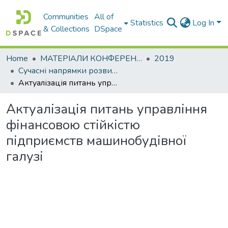
Communities
All of
Statistics
Log In
& Collections
DSpace
Home
МАТЕРІАЛИ КОНФЕРЕНЦІЙ
2019
Сучасні напрямки розвитку економіки і менеджменту на підприємствах України
Актуалізація питань управління фінансовою стійкістю підприємств машинобудівної галузі
Актуалізація питань управління
фінансовою стійкістю
підприємств машинобудівної
галузі