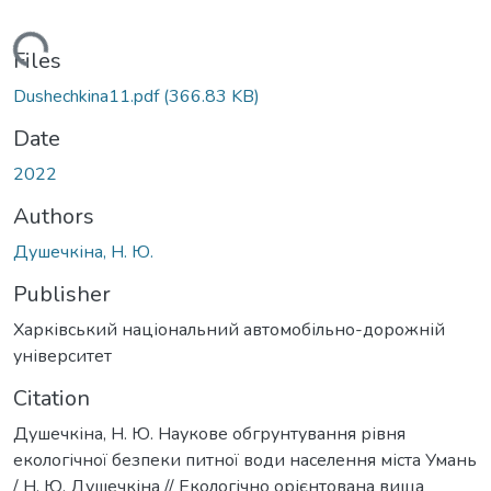
Loading...
Files
Dushechkina11.pdf
(366.83 KB)
Date
2022
Authors
Душечкіна, Н. Ю.
Publisher
Харківський національний автомобільно-дорожній
університет
Citation
Душечкіна, Н. Ю. Наукове обгрунтування рівня
екологічної безпеки питної води населення міста Умань
/ Н. Ю. Душечкіна // Екологічно орієнтована вища