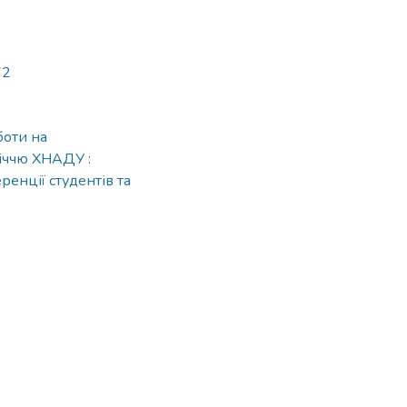
72
боти на
річчю ХНАДУ :
енції студентів та