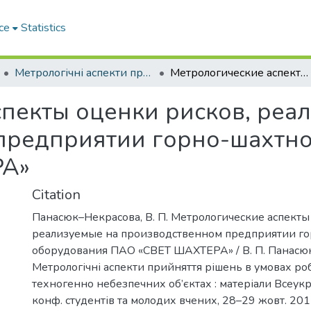
ce
Statistics
Метрологічні аспекти прийняття рішень в умовах роботи на техногенно небезпечних об’єктах : присвячено 85-річчю ХНАДУ : матеріали Всеукраїнської науково-практичної конференції студентів та молодих вчених
Метрологические аспекты оценки рисков, реализуемые на производственном предприятии горно-шахтного оборудования ПАО «СВЕТ ШАХТЕРА»
пекты оценки рисков, реа
предприятии горно-шахтно
РА»
Citation
Панасюк–Некрасова, В. П. Метрологические аспекты
реализуемые на производственном предприятии г
оборудования ПАО «СВЕТ ШАХТЕРА» / В. П. Панасюк
Метрологічні аспекти прийняття рішень в умовах ро
техногенно небезпечних об’єктах : матеріали Всеукр.
конф. студентів та молодих вчених, 28–29 жовт. 2015 