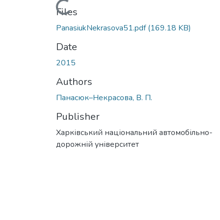
Loading...
Files
PanasiukNekrasova51.pdf
(169.18 KB)
Date
2015
Authors
Панасюк–Некрасова, В. П.
Publisher
Харківський національний автомобільно-
дорожній університет