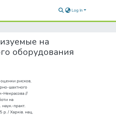
Log In
лизуемые на
го оборудования
 оценки рисков,
орно-шахтного
–Некрасова //
боти на
 наук.-практ.
р. / Харків. нац.