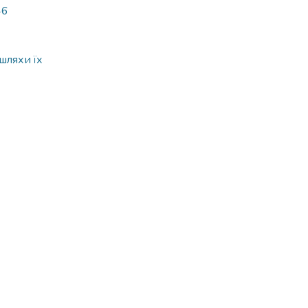
46
шляхи їх