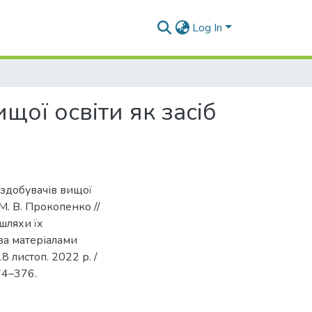
Log In
ої освіти як засіб
 здобувачів вищої
М. В. Прокопенко //
шляхи їх
 за матеріалами
8 листоп. 2022 р. /
374–376.