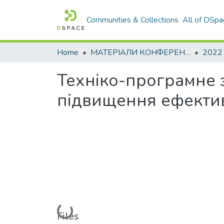
Communities & Collections
All of DSpa
Home
МАТЕРІАЛИ КОНФЕРЕНЦІЙ
2022
Техніко-програмне з
підвищення ефектив
Loading...
Files