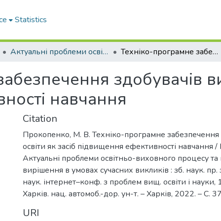
ce
Statistics
Актуальні проблеми освітньо-виховного процесу та шляхи їх вирішення в умовах сучасних викликів
Техніко-програмне забезпечення здобувачів вищої освіти як засіб підвищення ефективності навчання
абезпечення здобувачів вищ
ності навчання
Citation
Прокопенко, М. В. Техніко-програмне забезпечення
освіти як засіб підвищення ефективності навчання / 
Актуальні проблеми освітньо-виховного процесу та 
вирішення в умовах сучасних викликів : зб. наук. пр.
наук. інтернет–конф. з проблем вищ. освіти і науки, 1
Харків. нац. автомоб.-дор. ун-т. – Харків, 2022. – С. 
URI