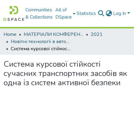
Communities
All of
Statistics
Log In
& Collections
DSpace
Home
МАТЕРІАЛИ КОНФЕРЕНЦІЙ
2021
Новітні технології в автомобілебудуванні, транспорті та при підготовці фахівців
Система курсової стійкості сучасних транспортних засобів як одна із систем активної безпеки
Система курсової стійкості
сучасних транспортних засобів як
одна із систем активної безпеки