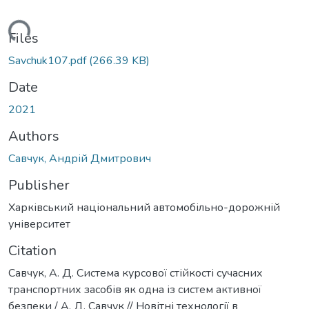
Loading...
Files
Savchuk107.pdf
(266.39 KB)
Date
2021
Authors
Савчук, Андрій Дмитрович
Publisher
Харківський національний автомобільно-дорожній
університет
Citation
Савчук, А. Д. Система курсової стійкості сучасних
транспортних засобів як одна із систем активної
безпеки / А. Д. Савчук // Новітні технології в