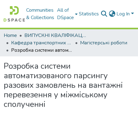
Communities
All of
Statistics
Log In
& Collections
DSpace
Home
ВИПУСКНІ КВАЛІФІКАЦІЙНІ РОБОТИ
Кафедра транспортних систем і логістики
Магістерські роботи
Розробка системи автоматизованого парсингу разових замовлень на вантажні перевезення у міжміському сполученні
Розробка системи
автоматизованого парсингу
разових замовлень на вантажні
перевезення у міжміському
сполученні