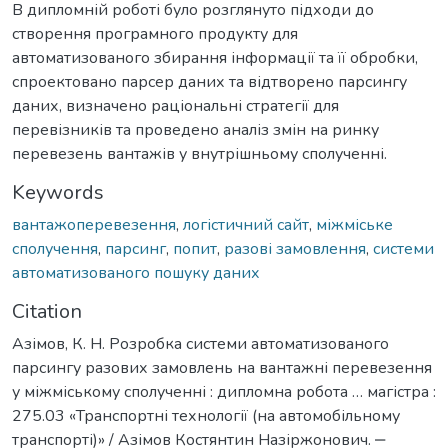
В дипломній роботі було розглянуто підходи до
створення програмного продукту для
автоматизованого збирання інформації та її обробки,
спроектовано парсер даних та відтворено парсингу
даних, визначено раціональні стратегії для
перевізників та проведено аналіз змін на ринку
перевезень вантажів у внутрішньому сполученні.
Keywords
вантажоперевезення
,
логістичний сайт
,
міжміське
сполучення
,
парсинг
,
попит
,
разові замовлення
,
системи
автоматизованого пошуку даних
Citation
Азімов, К. Н. Розробка системи автоматизованого
парсингу разових замовлень на вантажні перевезення
у міжміському сполученні : дипломна робота … магістра :
275.03 «Транспортні технології (на автомобільному
транспорті)» / Азімов Костянтин Назіржонович. ‒