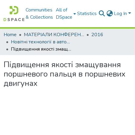
Communities
All of
Statistics
Log In
& Collections
DSpace
Home
МАТЕРІАЛИ КОНФЕРЕНЦІЙ
2016
Новітні технології в автомобілебудуванні, транспорті і при підготовки фахівців
Підвищення якості змащування поршневого пальця в поршневих двигунах
Підвищення якості змащування
поршневого пальця в поршневих
двигунах