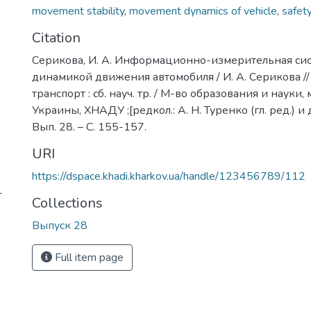
movement stability
,
movement dynamics of vehicle
,
safet
Citation
Серикова, И. А. Информационно-измерительная си
динамикой движения автомобиля / И. А. Серикова 
транспорт : сб. науч. тр. / М-во образования и науки
Украины, ХНАДУ ;[редкол.: А. Н. Туренко (гл. ред.) и др
Вып. 28. – С. 155-157.
URI
https://dspace.khadi.kharkov.ua/handle/123456789/112
-
Collections
Выпуск 28
Full item page