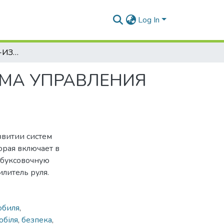
Log In
ИНФОРМАЦИОННО-ИЗМЕРИТЕЛЬНАЯ СИСТЕМА УПРАВЛЕНИЯ ДИНАМИКОЙ ДВИЖЕНИЯ АВТОМОБИЛЯ
МА УПРАВЛЕНИЯ
звитии систем
рая включает в
обуксовочную
илитель руля.
обиля
,
обіля
,
безпека
,