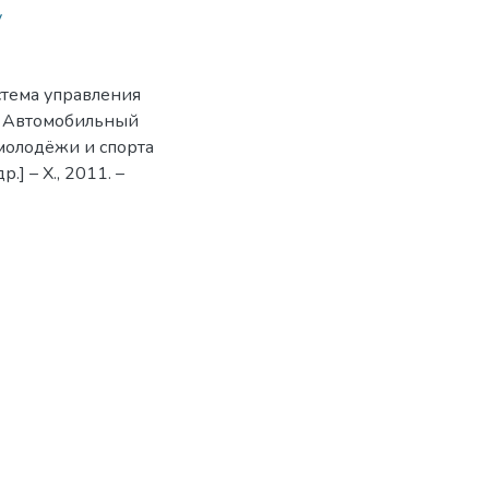
y
стема управления
// Автомобильный
, молодёжи и спорта
.] – Х., 2011. –