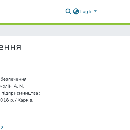
Log In
ення
забезпечення
олій, А. М.
 підприємництва :
018 р. / Харків.
72