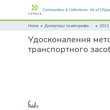
Communities & Collections
All of DSpa
Home
Дисертації та автореферати дисертацій
2021
Удосконалення мето
транспортного засоб
Loading...
Files