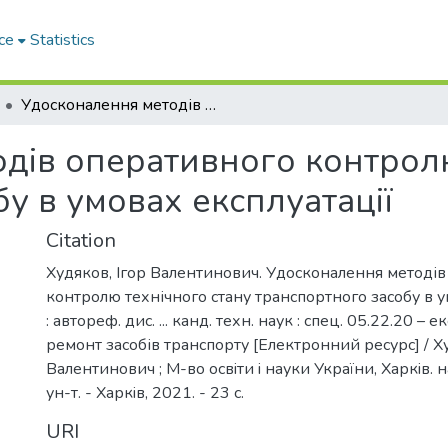
ce
Statistics
Удосконалення методів оперативного контролю технічного стану транспортного засобу в умовах експлуатації
дів оперативного контролю
у в умовах експлуатації
Citation
Худяков, Ігор Валентинович. Удосконалення методі
контролю технічного стану транспортного засобу в у
: автореф. дис. ... канд. техн. наук : cпец. 05.22.20 – е
ремонт засобів транспорту [Електронний ресурс] / Х
Валентинович ; М-во освiти i науки України, Харкiв. н
ун-т. - Харкiв, 2021. - 23 с.
URI