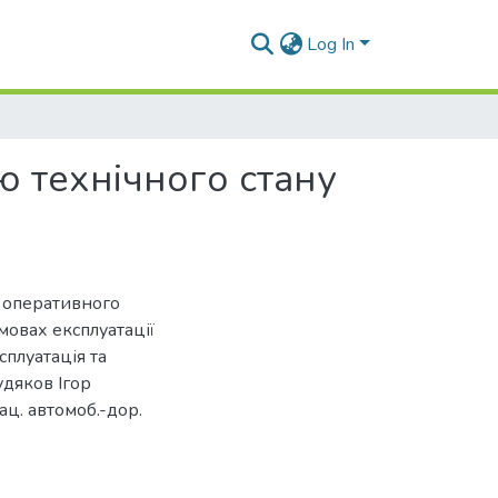
Log In
 технічного стану
в оперативного
мовах експлуатації
ксплуатація та
удяков Ігор
ац. автомоб.-дор.