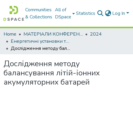
Communities
All of
Statistics
Log In
& Collections
DSpace
Home
МАТЕРІАЛИ КОНФЕРЕНЦІЙ
2024
Енергетичні установки та альтернативні джерела енергії
Дослідження методу балансування літій-іонних акумуляторних батарей
Дослідження методу
балансування літій-іонних
акумуляторних батарей