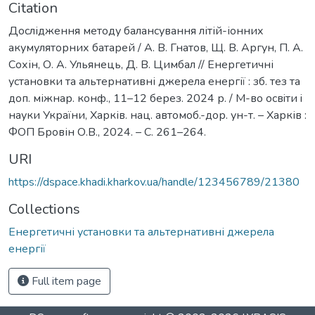
Citation
Дослідження методу балансування літій-іонних
акумуляторних батарей / А. В. Гнатов, Щ. В. Аргун, П. А.
Сохін, О. А. Ульянець, Д. В. Цимбал // Енергетичні
установки та альтернативні джерела енергії : зб. тез та
доп. міжнар. конф., 11–12 берез. 2024 р. / М-во освiти i
науки України, Харків. нац. автомоб.-дор. ун-т. – Харків :
ФОП Бровін О.В., 2024. – С. 261–264.
URI
https://dspace.khadi.kharkov.ua/handle/123456789/21380
Collections
Енергетичні установки та альтернативні джерела
енергії
Full item page