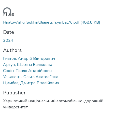
ading...
Files
HnatovArhunSokhinUlianetsTsymbal76.pdf
(488.8 KB)
Date
2024
Authors
Гнатов, Андрій Вікторович
Аргун, Щасяна Валіковна
Сохін, Павло Андрійович
Ульянець, Ольга Анатоліївна
Цимбал, Дмитро Віталійович
Publisher
Харківський національний автомобільно-дорожній
універститет