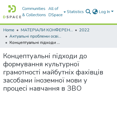
Communities
All of
Statistics
Log In
& Collections
DSpace
Home
МАТЕРІАЛИ КОНФЕРЕНЦІЙ
2022
Актуальні проблеми освітньо-виховного процесу та шляхи їх вирішення в умовах сучасних викликів
Концептуальні підходи до формування культурної грамотності майбутніх фахівців засобами іноземної мови у процесі навчання в ЗВО
Концептуальні підходи до
формування культурної
грамотності майбутніх фахівців
засобами іноземної мови у
процесі навчання в ЗВО