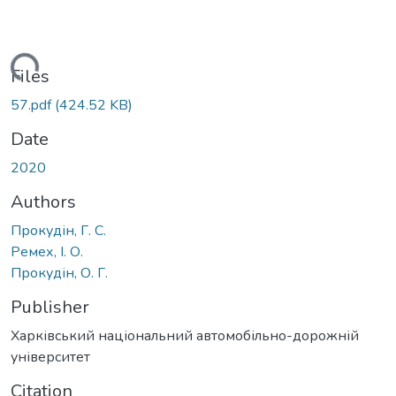
Loading...
Files
57.pdf
(424.52 KB)
Date
2020
Authors
Прокудін, Г. С.
Ремех, І. О.
Прокудін, О. Г.
Publisher
Харківський національний автомобільно-дорожній
університет
Citation