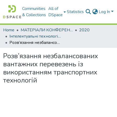
Communities
All of
Statistics
Log In
& Collections
DSpace
Home
МАТЕРІАЛИ КОНФЕРЕНЦІЙ
2020
Інтелектуальні технології управління транспортними процесами. Секція: Інтелектуальні технології управління транспортними процесами
Розв’язання незбалансованих вантажних перевезень із використанням транспортних технологій
Розв’язання незбалансованих
вантажних перевезень із
використанням транспортних
технологій