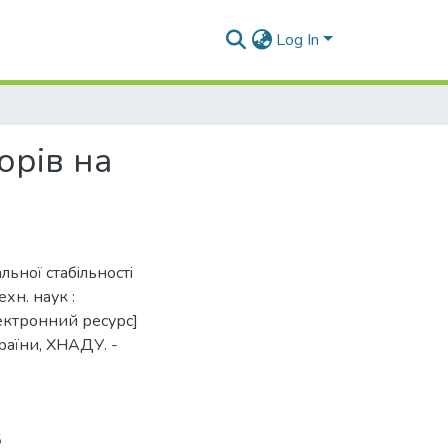
Log In
орiв на
ьної стабiльностi
ехн. наук :
лектронний ресурс]
раїни, ХНАДУ. -
5