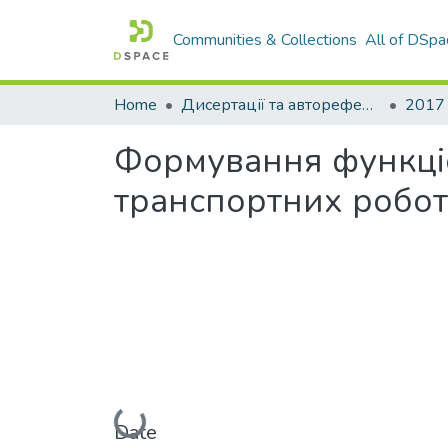
Communities & Collections
All of DSpa
Home
Дисертації та автореферати дисертацій
2017
Формування функцiон
транспортних робот
Loading...
Date