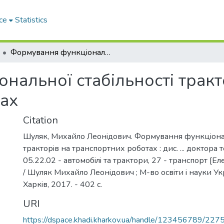
ce
Statistics
Формування функцiональної стабiльностi тракторiв на транспортних роботах
альної стабiльностi тракт
ах
Citation
Шуляк, Михайло Леонiдович. Формування функцiонал
тракторiв на транспортних роботах : дис. ... доктора т
05.22.02 - автомобiлi та трактори, 27 - транспорт [Е
/ Шуляк Михайло Леонiдович ; М-во освiти i науки Ук
Харкiв, 2017. - 402 с.
URI
https://dspace.khadi.kharkov.ua/handle/123456789/227