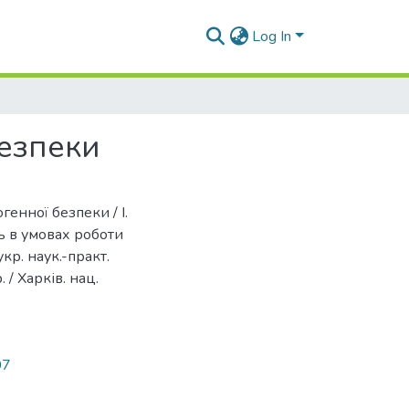
Log In
безпеки
генної безпеки / І.
нь в умовах роботи
кр. наук.-практ.
/ Харків. нац.
07