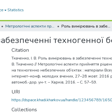
ce
Statistics
Метрологічні аспекти прийняття рішень в умовах роботи на техногенно небезпечних об’єктах
Роль вимірювань в забезпеченні техногенної безпеки
забезпеченні техногенної 
Citation
Ткаченко, І. В. Роль вимірювань в забезпеченні техно
В. Ткаченко // Метрологічні аспекти прийняття ріше
на техногенно небезпечних об’єктах : матеріали Всеу
інтернет–конф. молодих вчених, 27–28 жовт. 2016 р. 
автомоб.-дор. ун-т. – Харків, 2016. – С. 57–59.
URI
https://dspace.khadi.kharkov.ua/handle/123456789/165
Collections