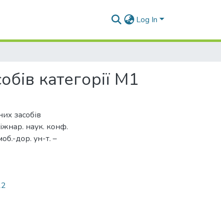
Log In
обів категорії М1
них засобів
Міжнар. наук. конф.
моб.-дор. ун-т. –
22