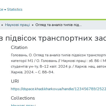
ce
Statistics
Наукові праці
Огляд та аналіз типів підвісок транспортних засобів категорії М1
в підвісок транспортних зас
Citation
Головань, О. Огляд та аналіз типів підвісок транспорт
категорії М1 / О. Головань // Наукові праці : зб. 86-ї 
студентів ун-ту, 8–12 квіт. 2024 р. / Харків. нац. авто
Харкiв, 2024. – С. 88–94.
URI
https://dspace.khadi.kharkov.ua/handle/123456789/252
Collections
Наукові праці