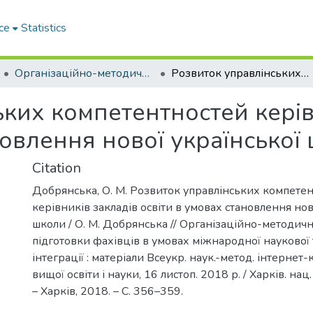
ce
Statistics
Організаційно-методичне забезпечення підготовки фахівців в умовах міжнародної наукової та освітньої інтеграції
Розвиток управлінських компетентностей керівників закладів освіти в умовах становлення нової української школи
ких компетентностей керів
новлення нової української
Citation
Добрянська, О. М. Розвиток управлінських компете
керівників закладів освіти в умовах становлення нов
школи / О. М. Добрянська // Організаційно-методич
підготовки фахівців в умовах міжнародної наукової т
інтеграції : матеріали Всеукр. наук.-метод. інтернет
вищої освіти і науки, 16 листоп. 2018 р. / Харків. нац.
– Харків, 2018. – С. 356–359.