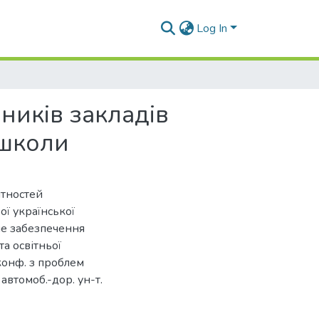
Log In
ників закладів
 школи
нтностей
ої української
не забезпечення
а освітньої
-конф. з проблем
 автомоб.-дор. ун-т.