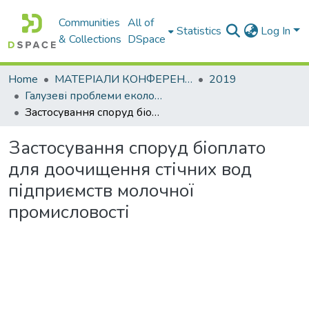
Communities
All of
Statistics
Log In
& Collections
DSpace
Home
МАТЕРІАЛИ КОНФЕРЕНЦІЙ
2019
Галузеві прoблеми екoлoгічнoї безпеки
Застосування споруд біоплато для доочищення стічних вод підприємств молочної промисловості
Застосування споруд біоплато
для доочищення стічних вод
підприємств молочної
промисловості