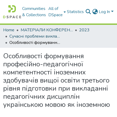
Communities
All of
Statistics
Log In
& Collections
DSpace
Home
МАТЕРІАЛИ КОНФЕРЕНЦІЙ
2023
Сучасні проблеми викладання іноземних мов у закладах освіти
Особливості формування професійно-педагогічної компетентності іноземних здобувачів вищої освіти третього рівня підготовки при викладанні педагогічних дисциплін українською мовою як іноземною
Особливості формування
професійно-педагогічної
компетентності іноземних
здобувачів вищої освіти третього
рівня підготовки при викладанні
педагогічних дисциплін
українською мовою як іноземною