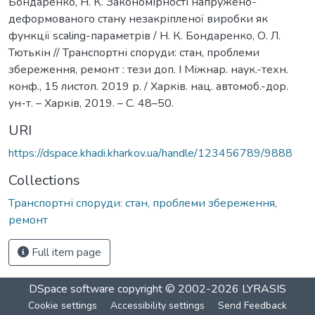
Бондаренко, Н. К. Закономірності напружено-
деформованого стану незакріпленої виробки як
функції scaling-параметрів / Н. К. Бондаренко, О. Л.
Тютькін // Транспортні споруди: стан, проблеми
збереження, ремонт : тези доп. I Міжнар. наук.-техн.
конф., 15 листоп. 2019 р. / Харків. нац. автомоб.-дор.
ун-т. – Харків, 2019. – С. 48–50.
URI
https://dspace.khadi.kharkov.ua/handle/123456789/9888
Collections
Транспортні споруди: стан, проблеми збереження,
ремонт
Full item page
DSpace software
copyright © 2002-2026
LYRASIS
Cookie settings
Accessibility settings
Send Feedback