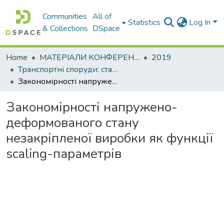
Communities
All of
Statistics
Log In
& Collections
DSpace
Home
МАТЕРІАЛИ КОНФЕРЕНЦІЙ
2019
Транспортні споруди: стан, проблеми збереження, ремонт
Закономірності напружено-деформованого стану незакріпленої виробки як функції scaling-параметрів
Закономірності напружено-
деформованого стану
незакріпленої виробки як функції
scaling-параметрів